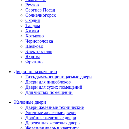
Реутов
Сергиев Посад
Солнечногорск
Сходня
Талдом
Химки
Хотьково
Черноголовка
Щелково
Электросталь
Яхрома
Фрязино
Двери по назначению
Газо-дымо-непроницаемые двери
Двери для пищеблоков
Двери для сухих помещений
Для чистых помещений
Железные двери
Двери железные технические
Уличные железные двери
Двойные железные двери
Деревянная железная дверь
Железная дверь в квартиру