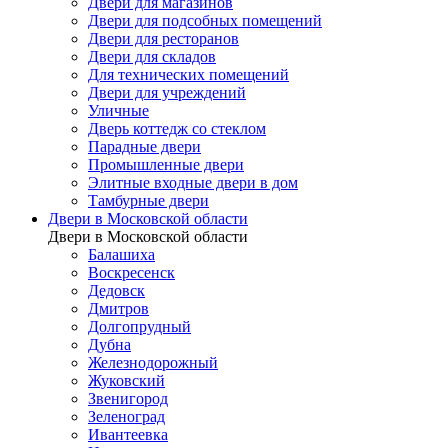
Двери для магазинов
Двери для подсобных помещений
Двери для ресторанов
Двери для складов
Для технических помещений
Двери для учреждений
Уличные
Дверь коттедж со стеклом
Парадные двери
Промышленные двери
Элитные входные двери в дом
Тамбурные двери
Двери в Московской области
Двери в Московской области
Балашиха
Воскресенск
Дедовск
Дмитров
Долгопрудный
Дубна
Железнодорожный
Жуковский
Звенигород
Зеленоград
Ивантеевка