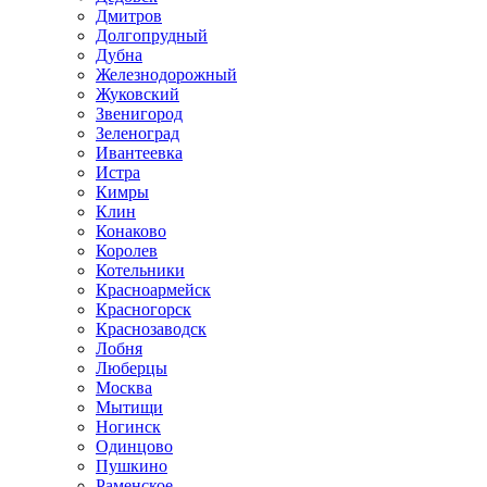
Дмитров
Долгопрудный
Дубна
Железнодорожный
Жуковский
Звенигород
Зеленоград
Ивантеевка
Истра
Кимры
Клин
Конаково
Королев
Котельники
Красноармейск
Красногорск
Краснозаводск
Лобня
Люберцы
Москва
Мытищи
Ногинск
Одинцово
Пушкино
Раменское