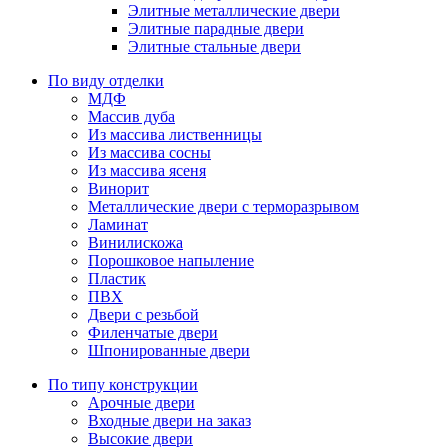
Элитные металлические двери
Элитные парадные двери
Элитные стальные двери
По виду отделки
МДФ
Массив дуба
Из массива лиственницы
Из массива сосны
Из массива ясеня
Винорит
Металлические двери с терморазрывом
Ламинат
Винилискожа
Порошковое напыление
Пластик
ПВХ
Двери с резьбой
Филенчатые двери
Шпонированные двери
По типу конструкции
Арочные двери
Входные двери на заказ
Высокие двери