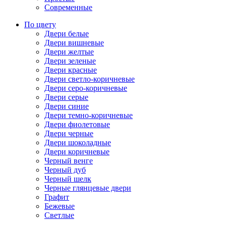
Современные
По цвету
Двери белые
Двери вишневые
Двери желтые
Двери зеленые
Двери красные
Двери светло-коричневые
Двери серо-коричневые
Двери серые
Двери синие
Двери темно-коричневые
Двери фиолетовые
Двери черные
Двери шоколадные
Двери коричневые
Черный венге
Черный дуб
Черный шелк
Черные глянцевые двери
Графит
Бежевые
Светлые