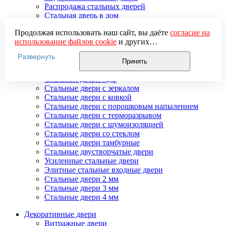
Распродажа стальных дверей
Стальная дверь в дом
Стальная дверь на дачу
Продолжая использовать наш сайт, вы даёте
согласие на
Стальные взломостойкие двери
использование файлов cookie
и других
Стальные входные двери в квартиру
пользовательских данных (включая IP-адрес, сведения о
Стальные двери в подъезд
Развернуть
местоположении, устройстве, действиях на сайте и т. п.)
Стальные двери внутреннего открывания
Принять
для функционирования сайта, проведения
Стальные двери массив
статистических исследований, ретаргетинга и
Стальные двери мдф
использования систем аналитики (например,
Стальные двери с зеркалом
Яндекс.Метрика), в соответствии с нашей
Политикой
Стальные двери с ковкой
обработки персональных данных.
Стальные двери с порошковым напылением
Если вы не хотите, чтобы ваши данные обрабатывались,
Стальные двери с терморазрывом
настройте ограничения в браузере или покиньте сайт.
Стальные двери с шумоизоляцией
Стальные двери со стеклом
Стальные двери тамбурные
Стальные двустворчатые двери
Усиленные стальные двери
Элитные стальные входные двери
Стальные двери 2 мм
Стальные двери 3 мм
Стальные двери 4 мм
Декоративные двери
Витражные двери