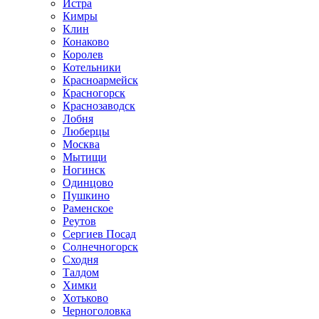
Истра
Кимры
Клин
Конаково
Королев
Котельники
Красноармейск
Красногорск
Краснозаводск
Лобня
Люберцы
Москва
Мытищи
Ногинск
Одинцово
Пушкино
Раменское
Реутов
Сергиев Посад
Солнечногорск
Сходня
Талдом
Химки
Хотьково
Черноголовка