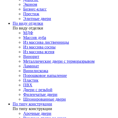
Эконом
Бизнес-класс
Престиж
Элитные двери
По виду отделки
По виду отделки
МДФ
Массив дуба
Из массива лиственницы
Из массива сосны
Из массива ясеня
Винорит
Металлические двери с терморазрывом
Ламинат
Винилискожа
Порошковое напыление
Пластик
ПВХ
Двери с резьбой
Филенчатые двери
Шпонированные двери
По типу конструкции
По типу конструкции
Арочные двери