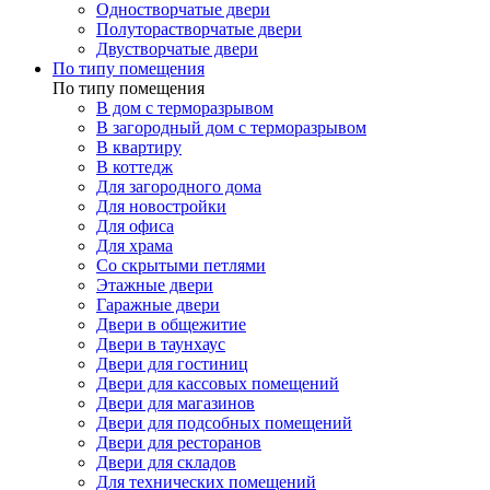
Одностворчатые двери
Полуторастворчатые двери
Двустворчатые двери
По типу помещения
По типу помещения
В дом с терморазрывом
В загородный дом с терморазрывом
В квартиру
В коттедж
Для загородного дома
Для новостройки
Для офиса
Для храма
Со скрытыми петлями
Этажные двери
Гаражные двери
Двери в общежитие
Двери в таунхаус
Двери для гостиниц
Двери для кассовых помещений
Двери для магазинов
Двери для подсобных помещений
Двери для ресторанов
Двери для складов
Для технических помещений