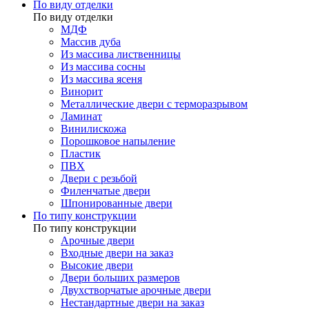
По виду отделки
По виду отделки
МДФ
Массив дуба
Из массива лиственницы
Из массива сосны
Из массива ясеня
Винорит
Металлические двери с терморазрывом
Ламинат
Винилискожа
Порошковое напыление
Пластик
ПВХ
Двери с резьбой
Филенчатые двери
Шпонированные двери
По типу конструкции
По типу конструкции
Арочные двери
Входные двери на заказ
Высокие двери
Двери больших размеров
Двухстворчатые арочные двери
Нестандартные двери на заказ