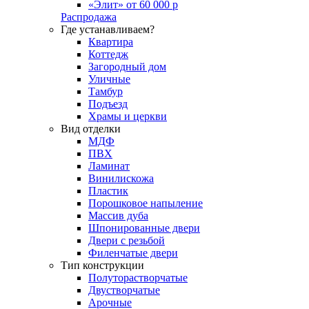
«Элит» от 60 000 р
Распродажа
Где устанавливаем?
Квартира
Коттедж
Загородный дом
Уличные
Тамбур
Подъезд
Храмы и церкви
Вид отделки
МДФ
ПВХ
Ламинат
Винилискожа
Пластик
Порошковое напыление
Массив дуба
Шпонированные двери
Двери с резьбой
Филенчатые двери
Тип конструкции
Полуторастворчатые
Двустворчатые
Арочные