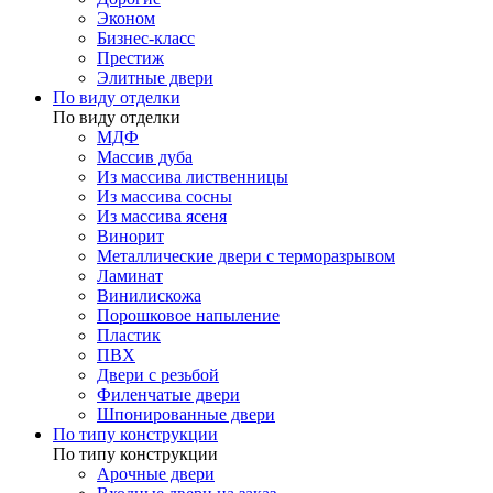
Эконом
Бизнес-класс
Престиж
Элитные двери
По виду отделки
По виду отделки
МДФ
Массив дуба
Из массива лиственницы
Из массива сосны
Из массива ясеня
Винорит
Металлические двери с терморазрывом
Ламинат
Винилискожа
Порошковое напыление
Пластик
ПВХ
Двери с резьбой
Филенчатые двери
Шпонированные двери
По типу конструкции
По типу конструкции
Арочные двери