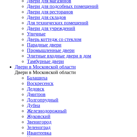
Двери для магазинов
Двери для подсобных помещений
Двери для ресторанов
Двери для складов
Для технических помещений
Двери для учреждений
Уличные
Дверь коттедж со стеклом
Парадные двери
Промышленные двери
Элитные входные двери в дом
Тамбурные двери
Двери в Московской области
Двери в Московской области
Балашиха
Воскресенск
Дедовск
Дмитров
Долгопрудный
Дубна
Железнодорожный
Жуковский
Звенигород
Зеленоград
Ивантеевка