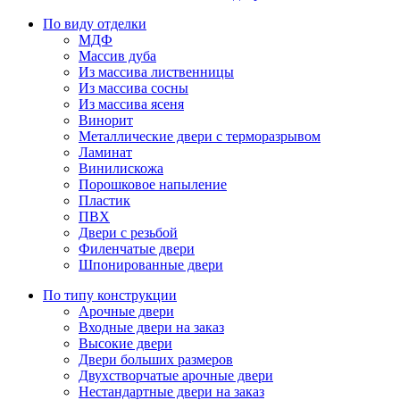
По виду отделки
МДФ
Массив дуба
Из массива лиственницы
Из массива сосны
Из массива ясеня
Винорит
Металлические двери с терморазрывом
Ламинат
Винилискожа
Порошковое напыление
Пластик
ПВХ
Двери с резьбой
Филенчатые двери
Шпонированные двери
По типу конструкции
Арочные двери
Входные двери на заказ
Высокие двери
Двери больших размеров
Двухстворчатые арочные двери
Нестандартные двери на заказ