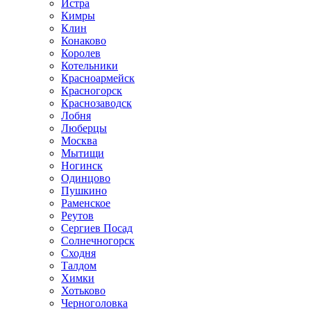
Истра
Кимры
Клин
Конаково
Королев
Котельники
Красноармейск
Красногорск
Краснозаводск
Лобня
Люберцы
Москва
Мытищи
Ногинск
Одинцово
Пушкино
Раменское
Реутов
Сергиев Посад
Солнечногорск
Сходня
Талдом
Химки
Хотьково
Черноголовка