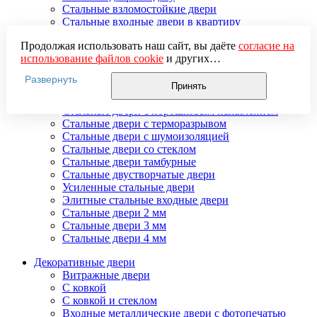
Стальные взломостойкие двери
Стальные входные двери в квартиру
Стальные двери в подъезд
Продолжая использовать наш сайт, вы даёте
согласие на
Стальные двери внутреннего открывания
использование файлов cookie
и других
Стальные двери массив
пользовательских данных (включая IP-адрес, сведения о
Стальные двери мдф
Развернуть
местоположении, устройстве, действиях на сайте и т. п.)
Стальные двери с зеркалом
Принять
для функционирования сайта, проведения
Стальные двери с ковкой
статистических исследований, ретаргетинга и
Стальные двери с порошковым напылением
использования систем аналитики (например,
Стальные двери с терморазрывом
Яндекс.Метрика), в соответствии с нашей
Политикой
Стальные двери с шумоизоляцией
обработки персональных данных.
Стальные двери со стеклом
Если вы не хотите, чтобы ваши данные обрабатывались,
Стальные двери тамбурные
настройте ограничения в браузере или покиньте сайт.
Стальные двустворчатые двери
Усиленные стальные двери
Элитные стальные входные двери
Стальные двери 2 мм
Стальные двери 3 мм
Стальные двери 4 мм
Декоративные двери
Витражные двери
С ковкой
С ковкой и стеклом
Входные металлические двери с фотопечатью