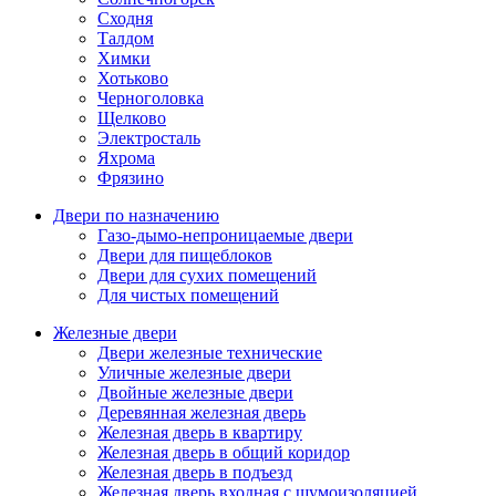
Сходня
Талдом
Химки
Хотьково
Черноголовка
Щелково
Электросталь
Яхрома
Фрязино
Двери по назначению
Газо-дымо-непроницаемые двери
Двери для пищеблоков
Двери для сухих помещений
Для чистых помещений
Железные двери
Двери железные технические
Уличные железные двери
Двойные железные двери
Деревянная железная дверь
Железная дверь в квартиру
Железная дверь в общий коридор
Железная дверь в подъезд
Железная дверь входная с шумоизоляцией