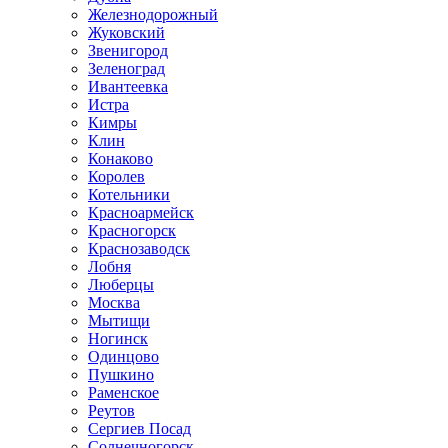
Железнодорожный
Жуковский
Звенигород
Зеленоград
Ивантеевка
Истра
Кимры
Клин
Конаково
Королев
Котельники
Красноармейск
Красногорск
Краснозаводск
Лобня
Люберцы
Москва
Мытищи
Ногинск
Одинцово
Пушкино
Раменское
Реутов
Сергиев Посад
Солнечногорск