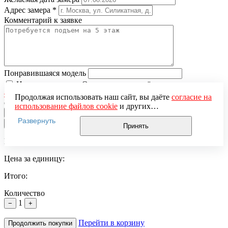
Адрес замера
*
Комментарий к заявке
Понравившаяся модель
Нажимая кнопку «Отправить», вы даёте
согласие на
обработку персональных данных
и подтверждаете
Продолжая использовать наш сайт, вы даёте
согласие на
ознакомление с
Политикой обработки персональных данных
использование файлов cookie
и других
пользовательских данных (включая IP-адрес, сведения о
Развернуть
×
местоположении, устройстве, действиях на сайте и т. п.)
Принять
для функционирования сайта, проведения
Вы добавили в корзину
статистических исследований, ретаргетинга и
использования систем аналитики (например,
Цена за единицу:
Яндекс.Метрика), в соответствии с нашей
Политикой
обработки персональных данных.
Итого:
Если вы не хотите, чтобы ваши данные обрабатывались,
настройте ограничения в браузере или покиньте сайт.
Количество
1
−
+
Перейти в корзину
Продолжить покупки