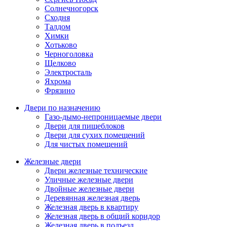
Солнечногорск
Сходня
Талдом
Химки
Хотьково
Черноголовка
Щелково
Электросталь
Яхрома
Фрязино
Двери по назначению
Газо-дымо-непроницаемые двери
Двери для пищеблоков
Двери для сухих помещений
Для чистых помещений
Железные двери
Двери железные технические
Уличные железные двери
Двойные железные двери
Деревянная железная дверь
Железная дверь в квартиру
Железная дверь в общий коридор
Железная дверь в подъезд