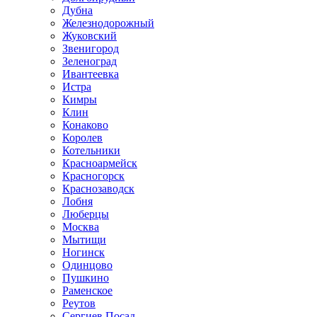
Дубна
Железнодорожный
Жуковский
Звенигород
Зеленоград
Ивантеевка
Истра
Кимры
Клин
Конаково
Королев
Котельники
Красноармейск
Красногорск
Краснозаводск
Лобня
Люберцы
Москва
Мытищи
Ногинск
Одинцово
Пушкино
Раменское
Реутов
Сергиев Посад