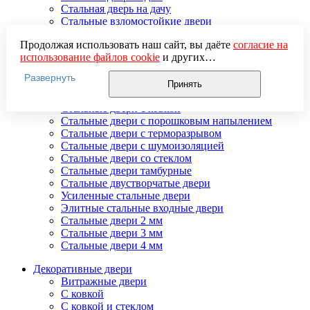
Стальная дверь на дачу
Стальные взломостойкие двери
Стальные входные двери в квартиру
Продолжая использовать наш сайт, вы даёте
согласие на
Стальные двери в подъезд
использование файлов cookie
и других
Стальные двери внутреннего открывания
пользовательских данных (включая IP-адрес, сведения о
Стальные двери массив
Развернуть
местоположении, устройстве, действиях на сайте и т. п.)
Стальные двери мдф
Принять
для функционирования сайта, проведения
Стальные двери с зеркалом
статистических исследований, ретаргетинга и
Стальные двери с ковкой
использования систем аналитики (например,
Стальные двери с порошковым напылением
Яндекс.Метрика), в соответствии с нашей
Политикой
Стальные двери с терморазрывом
обработки персональных данных.
Стальные двери с шумоизоляцией
Если вы не хотите, чтобы ваши данные обрабатывались,
Стальные двери со стеклом
настройте ограничения в браузере или покиньте сайт.
Стальные двери тамбурные
Стальные двустворчатые двери
Усиленные стальные двери
Элитные стальные входные двери
Стальные двери 2 мм
Стальные двери 3 мм
Стальные двери 4 мм
Декоративные двери
Витражные двери
С ковкой
С ковкой и стеклом