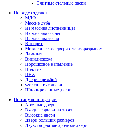
Элитные стальные двери
По виду отделки
МДФ
Массив дуба
Из массива лиственницы
Из массива сосны
Из массива ясеня
Винорит
Металлические двери с терморазрывом
Ламинат
Винилискожа
Порошковое напыление
Пластик
ПВХ
Двери с резьбой
Филенчатые двери
Шпонированные двери
По типу конструкции
Арочные двери
Входные двери на заказ
Высокие двери
Двери больших размеров
Двухстворчатые арочные двери