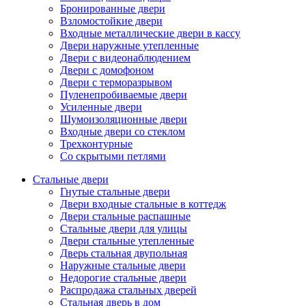
Бронированные двери
Взломостойкие двери
Входные металлические двери в кассу
Двери наружные утепленные
Двери с видеонаблюдением
Двери с домофоном
Двери с терморазрывом
Пуленепробиваемые двери
Усиленные двери
Шумоизоляционные двери
Входные двери со стеклом
Трехконтурные
Со скрытыми петлями
Стальные двери
Гнутые стальные двери
Двери входные стальные в коттедж
Двери стальные распашные
Стальные двери для улицы
Двери стальные утепленные
Дверь стальная двупольная
Наружные стальные двери
Недорогие стальные двери
Распродажа стальных дверей
Стальная дверь в дом