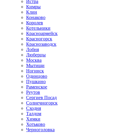
Истра
Кимры
Клин
Конаково
Королев
Котельники
Красноармейск
Красногорск
Краснозаводск
Лобня
Люберцы
Москва
Мытищи
Ногинск
Одинцово
Пушкино
Раменское
Реутов
Сергиев Посад
Солнечногорск
Сходня
Талдом
Химки
Хотьково
Черноголовка