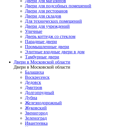
Двери для магазинов
Двери для подсобных помещений
Двери для ресторанов
Двери для складов
Для технических помещений
Двери для учреждений
Уличные
Дверь коттедж со стеклом
Парадные двери
Промышленные двери
Элитные входные двери в дом
Тамбурные двери
Двери в Московской области
Двери в Московской области
Балашиха
Воскресенск
Дедовск
Дмитров
Долгопрудный
Дубна
Железнодорожный
Жуковский
Звенигород
Зеленоград
Ивантеевка