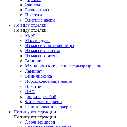
Эконом
Бизнес-класс
Престиж
Элитные двери
По виду отделки
По виду отделки
МДФ
Массив дуба
Из массива лиственницы
Из массива сосны
Из массива ясеня
Винорит
Металлические двери с терморазрывом
Ламинат
Винилискожа
Порошковое напыление
Пластик
ПВХ
Двери с резьбой
Филенчатые двери
Шпонированные двери
По типу конструкции
По типу конструкции
Арочные двери