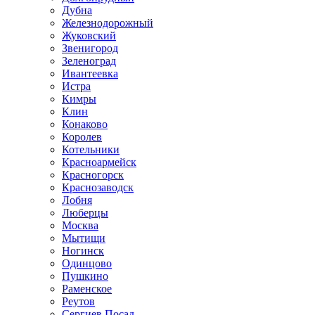
Дубна
Железнодорожный
Жуковский
Звенигород
Зеленоград
Ивантеевка
Истра
Кимры
Клин
Конаково
Королев
Котельники
Красноармейск
Красногорск
Краснозаводск
Лобня
Люберцы
Москва
Мытищи
Ногинск
Одинцово
Пушкино
Раменское
Реутов
Сергиев Посад