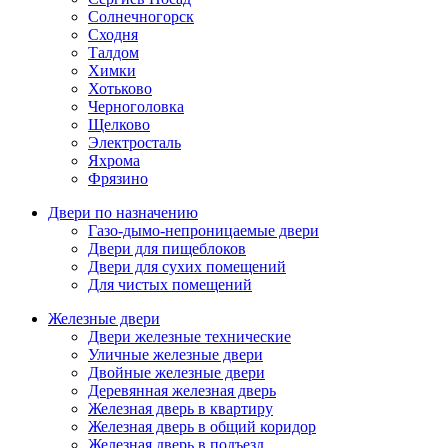
Солнечногорск
Сходня
Талдом
Химки
Хотьково
Черноголовка
Щелково
Электросталь
Яхрома
Фрязино
Двери по назначению
Газо-дымо-непроницаемые двери
Двери для пищеблоков
Двери для сухих помещений
Для чистых помещений
Железные двери
Двери железные технические
Уличные железные двери
Двойные железные двери
Деревянная железная дверь
Железная дверь в квартиру
Железная дверь в общий коридор
Железная дверь в подъезд