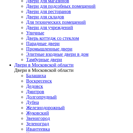
Двери для магазинов
Двери для подсобных помещений
Двери для ресторанов
Двери для складов
Для технических помещений
Двери для учреждений
Уличные
Дверь коттедж со стеклом
Парадные двери
Промышленные двери
Элитные входные двери в дом
Тамбурные двери
Двери в Московской области
Двери в Московской области
Балашиха
Воскресенск
Дедовск
Дмитров
Долгопрудный
Дубна
Железнодорожный
Жуковский
Звенигород
Зеленоград
Ивантеевка