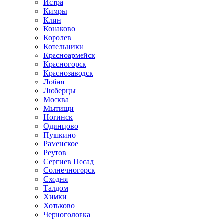
Истра
Кимры
Клин
Конаково
Королев
Котельники
Красноармейск
Красногорск
Краснозаводск
Лобня
Люберцы
Москва
Мытищи
Ногинск
Одинцово
Пушкино
Раменское
Реутов
Сергиев Посад
Солнечногорск
Сходня
Талдом
Химки
Хотьково
Черноголовка