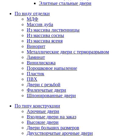
Элитные стальные двери
По виду отделки
МДФ
Массив дуба
Из массива лиственницы
Из массива сосны
Из массива ясеня
Винорит
Металлические двери с терморазрывом
Ламинат
Винилискожа
Порошковое напыление
Пластик
ПВХ
Двери с резьбой
Филенчатые двери
Шпонированные двери
По типу конструкции
Арочные двери
Входные двери на заказ
Высокие двери
Двери больших размеров
Двухстворчатые арочные двери