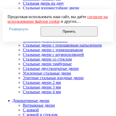
Стальная дверь на дачу
Стальные взломостойкие двери
Стальные входные двери в квартиру
Продолжая использовать наш сайт, вы даёте
согласие на
Стальные двери в подъезд
использование файлов cookie
и других
Стальные двери внутреннего открывания
пользовательских данных (включая IP-адрес, сведения о
Стальные двери массив
Развернуть
местоположении, устройстве, действиях на сайте и т. п.)
Стальные двери мдф
Принять
для функционирования сайта, проведения
Стальные двери с зеркалом
статистических исследований, ретаргетинга и
Стальные двери с ковкой
использования систем аналитики (например,
Стальные двери с порошковым напылением
Яндекс.Метрика), в соответствии с нашей
Политикой
Стальные двери с терморазрывом
обработки персональных данных.
Стальные двери с шумоизоляцией
Если вы не хотите, чтобы ваши данные обрабатывались,
Стальные двери со стеклом
настройте ограничения в браузере или покиньте сайт.
Стальные двери тамбурные
Стальные двустворчатые двери
Усиленные стальные двери
Элитные стальные входные двери
Стальные двери 2 мм
Стальные двери 3 мм
Стальные двери 4 мм
Декоративные двери
Витражные двери
С ковкой
С ковкой и стеклом