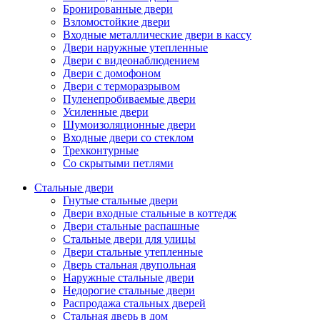
Бронированные двери
Взломостойкие двери
Входные металлические двери в кассу
Двери наружные утепленные
Двери с видеонаблюдением
Двери с домофоном
Двери с терморазрывом
Пуленепробиваемые двери
Усиленные двери
Шумоизоляционные двери
Входные двери со стеклом
Трехконтурные
Со скрытыми петлями
Стальные двери
Гнутые стальные двери
Двери входные стальные в коттедж
Двери стальные распашные
Стальные двери для улицы
Двери стальные утепленные
Дверь стальная двупольная
Наружные стальные двери
Недорогие стальные двери
Распродажа стальных дверей
Стальная дверь в дом