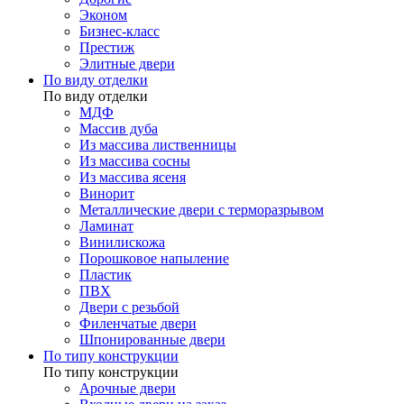
Эконом
Бизнес-класс
Престиж
Элитные двери
По виду отделки
По виду отделки
МДФ
Массив дуба
Из массива лиственницы
Из массива сосны
Из массива ясеня
Винорит
Металлические двери с терморазрывом
Ламинат
Винилискожа
Порошковое напыление
Пластик
ПВХ
Двери с резьбой
Филенчатые двери
Шпонированные двери
По типу конструкции
По типу конструкции
Арочные двери