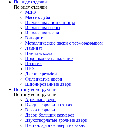
По виду отделки
По виду отделки
МДФ
Массив дуба
Из массива лиственницы
Из массива сосны
Из массива ясеня
Винорит
Металлические двери с терморазрывом
Ламинат
Винилискожа
Порошковое напыление
Пластик
ПВХ
Двери с резьбой
Филенчатые двери
Шпонированные двери
По типу конструкции
По типу конструкции
Арочные двери
Входные двери на заказ
Высокие двери
Двери больших размеров
Двухстворчатые арочные двери
Нестандартные двери на заказ