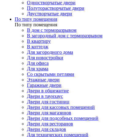
Одностворчатые двери
Полуторастворчатые двери
Двустворчатые двери
По типу помещения
По типу помещения
В дом с терморазрывом
В загородный дом с терморазрывом
В квартиру
В коттедж
Для загородного дома
Для новостройки
Для офиса
Для храма
Со скрытыми петлями
Этажные двери
Гаражные двери
Двери в общежитие
Двери в таунхаус
Двери для гостиниц
Двери для кассовых помещений
Двери для магазинов
Двери для подсобных помещений
Двери для ресторанов
Двери для складов
Для технических помещений