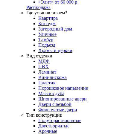
«Элит» от 60 000 р
Распродажа
Где устанавливаем?
Квартира
Коттедж
Загородный дом
Уличные
Тамбур
Подъезд
Храмы и церкви
Вид отделки
МДФ
ПВХ
Ламинат
Винилискожа
Пластик
Порошковое напыление
Массив дуба
Шпонированные двери
Двери с резьбой
Филенчатые двери
Тип конструкции
Полуторастворчатые
Двустворчатые
Арочные