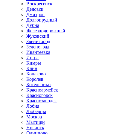
Воскресенск
Дедовск
Дмитров
Долгопрудный
Дубна
Железнодорожный
Жуковский
Звенигород
Зеленоград
Ивантеевка
Истра
Кимры
Клин
Конаково
Королев
Котельники
Красноармейск
Красногорск
Краснозаводск
Лобня
Люберцы
Москва
Мытищи
Ногинск
Одинцово