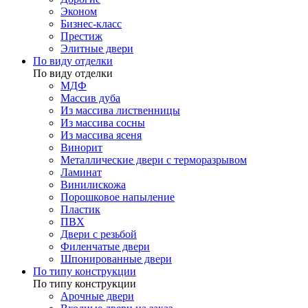
Эконом
Бизнес-класс
Престиж
Элитные двери
По виду отделки
По виду отделки
МДФ
Массив дуба
Из массива лиственницы
Из массива сосны
Из массива ясеня
Винорит
Металлические двери с терморазрывом
Ламинат
Винилискожа
Порошковое напыление
Пластик
ПВХ
Двери с резьбой
Филенчатые двери
Шпонированные двери
По типу конструкции
По типу конструкции
Арочные двери