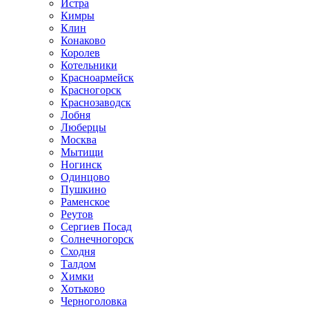
Истра
Кимры
Клин
Конаково
Королев
Котельники
Красноармейск
Красногорск
Краснозаводск
Лобня
Люберцы
Москва
Мытищи
Ногинск
Одинцово
Пушкино
Раменское
Реутов
Сергиев Посад
Солнечногорск
Сходня
Талдом
Химки
Хотьково
Черноголовка