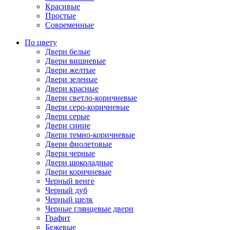
Красивые
Простые
Современные
По цвету
Двери белые
Двери вишневые
Двери желтые
Двери зеленые
Двери красные
Двери светло-коричневые
Двери серо-коричневые
Двери серые
Двери синие
Двери темно-коричневые
Двери фиолетовые
Двери черные
Двери шоколадные
Двери коричневые
Черный венге
Черный дуб
Черный шелк
Черные глянцевые двери
Графит
Бежевые