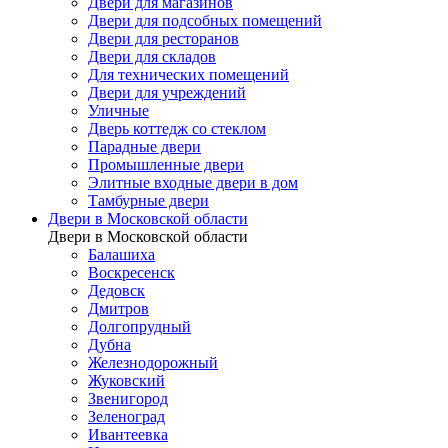
Двери для магазинов
Двери для подсобных помещений
Двери для ресторанов
Двери для складов
Для технических помещений
Двери для учреждений
Уличные
Дверь коттедж со стеклом
Парадные двери
Промышленные двери
Элитные входные двери в дом
Тамбурные двери
Двери в Московской области
Двери в Московской области
Балашиха
Воскресенск
Дедовск
Дмитров
Долгопрудный
Дубна
Железнодорожный
Жуковский
Звенигород
Зеленоград
Ивантеевка