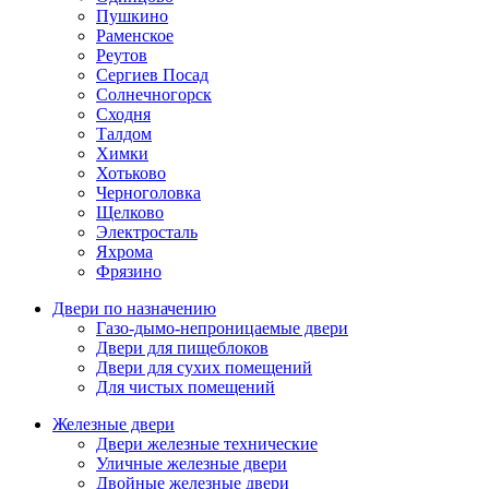
Пушкино
Раменское
Реутов
Сергиев Посад
Солнечногорск
Сходня
Талдом
Химки
Хотьково
Черноголовка
Щелково
Электросталь
Яхрома
Фрязино
Двери по назначению
Газо-дымо-непроницаемые двери
Двери для пищеблоков
Двери для сухих помещений
Для чистых помещений
Железные двери
Двери железные технические
Уличные железные двери
Двойные железные двери