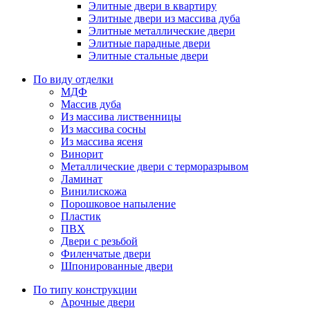
Элитные двери в квартиру
Элитные двери из массива дуба
Элитные металлические двери
Элитные парадные двери
Элитные стальные двери
По виду отделки
МДФ
Массив дуба
Из массива лиственницы
Из массива сосны
Из массива ясеня
Винорит
Металлические двери с терморазрывом
Ламинат
Винилискожа
Порошковое напыление
Пластик
ПВХ
Двери с резьбой
Филенчатые двери
Шпонированные двери
По типу конструкции
Арочные двери