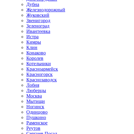
Дубна
Железнодорожный
Жуковский
Звенигород
Зеленоград
Ивантеевка
Истра
Кимры
Клин
Конаково
Королев
Котельники
Красноармейск
Красногорск
Краснозаводск
Лобня
Люберцы
Москва
Мытищи
Ногинск
Одинцово
Пушкино
Раменское
Реутов
Сергиев Посад