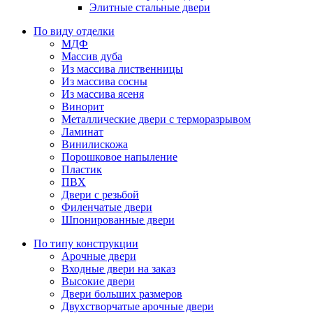
Элитные стальные двери
По виду отделки
МДФ
Массив дуба
Из массива лиственницы
Из массива сосны
Из массива ясеня
Винорит
Металлические двери с терморазрывом
Ламинат
Винилискожа
Порошковое напыление
Пластик
ПВХ
Двери с резьбой
Филенчатые двери
Шпонированные двери
По типу конструкции
Арочные двери
Входные двери на заказ
Высокие двери
Двери больших размеров
Двухстворчатые арочные двери