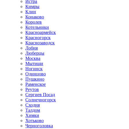
Истра
Кимры
Клин
Конаково
Королев
Котельники
Красноармейск
Красногорск
Краснозаводск
Лобня
Люберцы
Москва
Мытищи
Ногинск
Одинцово
Пушкино
Раменское
Реутов
Сергиев Посад
Солнечногорск
Сходня
Талдом
Химки
Хотьково
Черноголовка