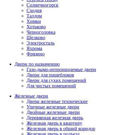
Солнечногорск
Сходня
Талдом
Химки
Хотьково
Черноголовка
Щелково
Электросталь
Яхрома
Фрязино
Двери по назначению
Газо-дымо-непроницаемые двери
Двери для пищеблоков
Двери для сухих помещений
Для чистых помещений
Железные двери
Двери железные технические
Уличные железные двери
Двойные железные двери
Деревянная железная дверь
Железная дверь в квартиру
Железная дверь в общий коридор
Железная дверь в подъезд