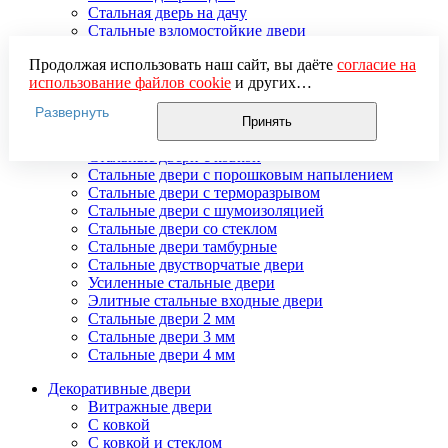
Стальная дверь на дачу
Стальные взломостойкие двери
Стальные входные двери в квартиру
Продолжая использовать наш сайт, вы даёте
согласие на
Стальные двери в подъезд
использование файлов cookie
и других
Стальные двери внутреннего открывания
пользовательских данных (включая IP-адрес, сведения о
Стальные двери массив
Развернуть
местоположении, устройстве, действиях на сайте и т. п.)
Стальные двери мдф
Принять
для функционирования сайта, проведения
Стальные двери с зеркалом
статистических исследований, ретаргетинга и
Стальные двери с ковкой
использования систем аналитики (например,
Стальные двери с порошковым напылением
Яндекс.Метрика), в соответствии с нашей
Политикой
Стальные двери с терморазрывом
обработки персональных данных.
Стальные двери с шумоизоляцией
Если вы не хотите, чтобы ваши данные обрабатывались,
Стальные двери со стеклом
настройте ограничения в браузере или покиньте сайт.
Стальные двери тамбурные
Стальные двустворчатые двери
Усиленные стальные двери
Элитные стальные входные двери
Стальные двери 2 мм
Стальные двери 3 мм
Стальные двери 4 мм
Декоративные двери
Витражные двери
С ковкой
С ковкой и стеклом