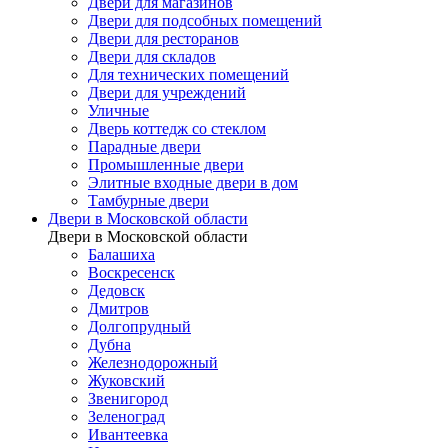
Двери для магазинов
Двери для подсобных помещений
Двери для ресторанов
Двери для складов
Для технических помещений
Двери для учреждений
Уличные
Дверь коттедж со стеклом
Парадные двери
Промышленные двери
Элитные входные двери в дом
Тамбурные двери
Двери в Московской области
Двери в Московской области
Балашиха
Воскресенск
Дедовск
Дмитров
Долгопрудный
Дубна
Железнодорожный
Жуковский
Звенигород
Зеленоград
Ивантеевка