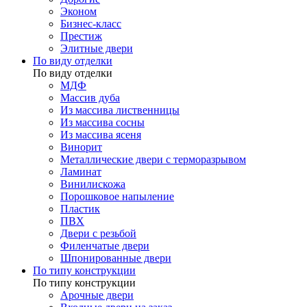
Эконом
Бизнес-класс
Престиж
Элитные двери
По виду отделки
По виду отделки
МДФ
Массив дуба
Из массива лиственницы
Из массива сосны
Из массива ясеня
Винорит
Металлические двери с терморазрывом
Ламинат
Винилискожа
Порошковое напыление
Пластик
ПВХ
Двери с резьбой
Филенчатые двери
Шпонированные двери
По типу конструкции
По типу конструкции
Арочные двери