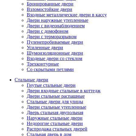
Бронированные двери
Взломостойкие двери
Входные металлические двери в кассу
Двери наружные утепленные
Двери с видеонаблюдением
Двери с домофоном
Двери с терморазрывом
Пуленепробиваемые двери
Усиленные двери
Шумоизоляционные двери
Входные двери со стеклом
Трехконтурные
Со скрытыми петлями
Стальные двери
Гнутые стальные двери
Двери входные стальные в коттедж
Двери стальные распашные
Стальные двери для улицы
Двери стальные утепленные
Дверь стальная двупольная
Наружные стальные двери
Недорогие стальные двери
Распродажа стальных дверей
Стальная дверь в дом