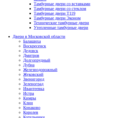
Тамбурные двери со вставками
Тамбурные двери со стеклом
Тамбурные двери Т119
Тамбурные двери Эконом
Технические тамбурные двери
Утепленные тамбурные двери
Двери в Московской области
Балашиха
Воскресенск
Дедовск
Дмитров
Долгопрудный
Дубна
Железнодорожный
Жуковский
Звенигород
Зеленоград
Ивантеевка
Истра
Кимры
Клин
Конаково
Королев
Котельники