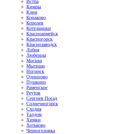
Истра
Кимры
Клин
Конаково
Королев
Котельники
Красноармейск
Красногорск
Краснозаводск
Лобня
Люберцы
Москва
Мытищи
Ногинск
Одинцово
Пушкино
Раменское
Реутов
Сергиев Посад
Солнечногорск
Сходня
Талдом
Химки
Хотьково
Черноголовка