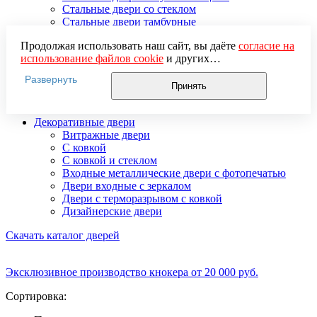
Стальные двери со стеклом
Стальные двери тамбурные
Стальные двустворчатые двери
Продолжая использовать наш сайт, вы даёте
согласие на
Усиленные стальные двери
использование файлов cookie
и других
Элитные стальные входные двери
пользовательских данных (включая IP-адрес, сведения о
Стальные двери 2 мм
Развернуть
местоположении, устройстве, действиях на сайте и т. п.)
Стальные двери 3 мм
Принять
для функционирования сайта, проведения
Стальные двери 4 мм
статистических исследований, ретаргетинга и
Декоративные двери
использования систем аналитики (например,
Витражные двери
Яндекс.Метрика), в соответствии с нашей
Политикой
С ковкой
обработки персональных данных.
С ковкой и стеклом
Если вы не хотите, чтобы ваши данные обрабатывались,
Входные металлические двери с фотопечатью
настройте ограничения в браузере или покиньте сайт.
Двери входные с зеркалом
Двери с терморазрывом с ковкой
Дизайнерские двери
Скачать каталог дверей
Эксклюзивное производство кнокера от 20 000 руб.
Сортировка: