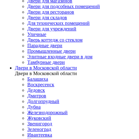
Двери для магазинов
Двери для подсобных помещений
Двери для ресторанов
Двери для складов
Для технических помещений
Двери для учреждений
Уличные
Дверь коттедж со стеклом
Парадные двери
Промышленные двери
Элитные входные двери в дом
Тамбурные двери
Двери в Московской области
Двери в Московской области
Балашиха
Воскресенск
Дедовск
Дмитров
Долгопрудный
Дубна
Железнодорожный
Жуковский
Звенигород
Зеленоград
Ивантеевка