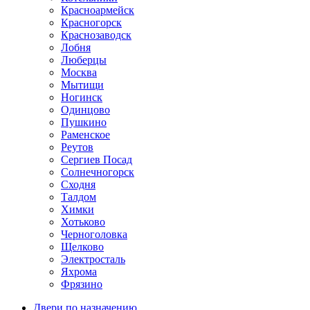
Красноармейск
Красногорск
Краснозаводск
Лобня
Люберцы
Москва
Мытищи
Ногинск
Одинцово
Пушкино
Раменское
Реутов
Сергиев Посад
Солнечногорск
Сходня
Талдом
Химки
Хотьково
Черноголовка
Щелково
Электросталь
Яхрома
Фрязино
Двери по назначению