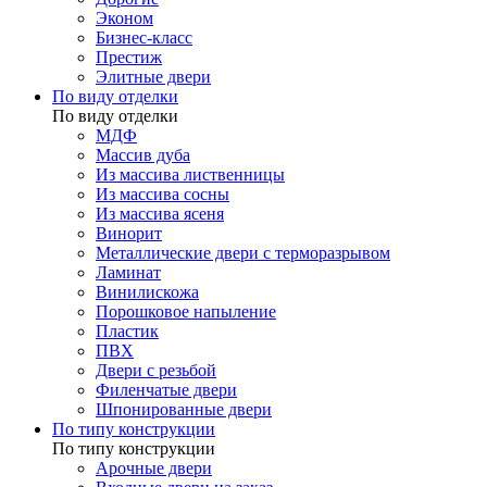
Эконом
Бизнес-класс
Престиж
Элитные двери
По виду отделки
По виду отделки
МДФ
Массив дуба
Из массива лиственницы
Из массива сосны
Из массива ясеня
Винорит
Металлические двери с терморазрывом
Ламинат
Винилискожа
Порошковое напыление
Пластик
ПВХ
Двери с резьбой
Филенчатые двери
Шпонированные двери
По типу конструкции
По типу конструкции
Арочные двери