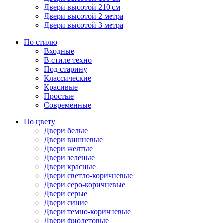
Двери высотой 210 см
Двери высотой 2 метра
Двери высотой 3 метра
По стилю
Входные
В стиле техно
Под старину
Классические
Красивые
Простые
Современные
По цвету
Двери белые
Двери вишневые
Двери желтые
Двери зеленые
Двери красные
Двери светло-коричневые
Двери серо-коричневые
Двери серые
Двери синие
Двери темно-коричневые
Двери фиолетовые