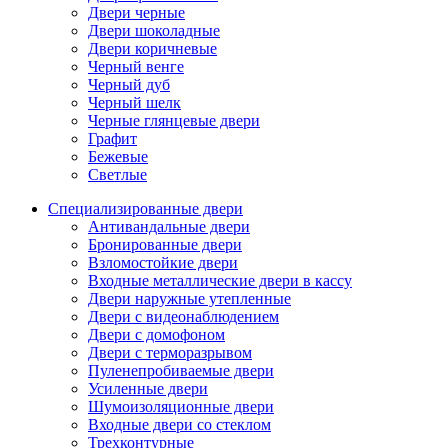
Двери черные
Двери шоколадные
Двери коричневые
Черный венге
Черный дуб
Черный шелк
Черные глянцевые двери
Графит
Бежевые
Светлые
Специализированные двери
Антивандальные двери
Бронированные двери
Взломостойкие двери
Входные металлические двери в кассу
Двери наружные утепленные
Двери с видеонаблюдением
Двери с домофоном
Двери с терморазрывом
Пуленепробиваемые двери
Усиленные двери
Шумоизоляционные двери
Входные двери со стеклом
Трехконтурные