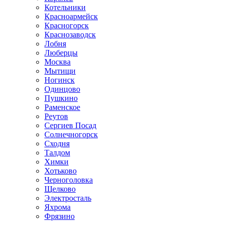
Котельники
Красноармейск
Красногорск
Краснозаводск
Лобня
Люберцы
Москва
Мытищи
Ногинск
Одинцово
Пушкино
Раменское
Реутов
Сергиев Посад
Солнечногорск
Сходня
Талдом
Химки
Хотьково
Черноголовка
Щелково
Электросталь
Яхрома
Фрязино