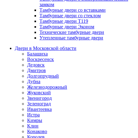
замком
Тамбурные двери со вставками
Тамбурные двери со стеклом
Тамбурные двери Т119
Тамбурные двери Эконом
Технические тамбурные двери
Утепленные тамбурные двери
Двери в Московской области
Балашиха
Воскресенск
Дедовск
Дмитров
Долгопрудный
Дубна
Железнодорожный
Жуковский
Звенигород
Зеленоград
Ивантеевка
Истра
Кимры
Клин
Конаково
Королев