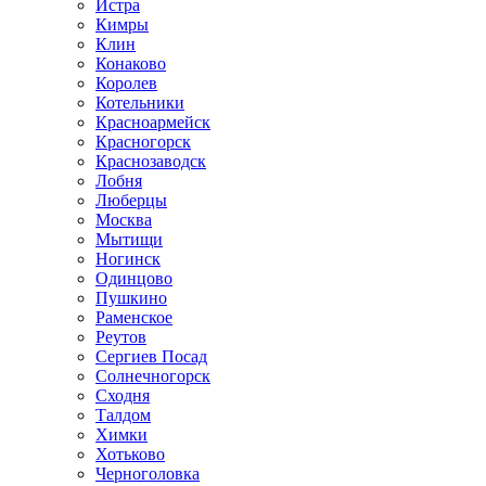
Истра
Кимры
Клин
Конаково
Королев
Котельники
Красноармейск
Красногорск
Краснозаводск
Лобня
Люберцы
Москва
Мытищи
Ногинск
Одинцово
Пушкино
Раменское
Реутов
Сергиев Посад
Солнечногорск
Сходня
Талдом
Химки
Хотьково
Черноголовка