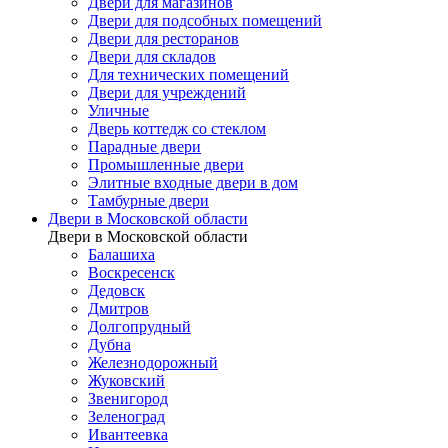
Двери для магазинов
Двери для подсобных помещений
Двери для ресторанов
Двери для складов
Для технических помещений
Двери для учреждений
Уличные
Дверь коттедж со стеклом
Парадные двери
Промышленные двери
Элитные входные двери в дом
Тамбурные двери
Двери в Московской области
Двери в Московской области
Балашиха
Воскресенск
Дедовск
Дмитров
Долгопрудный
Дубна
Железнодорожный
Жуковский
Звенигород
Зеленоград
Ивантеевка