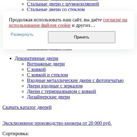
Стальные двери с шумоизоляцией
Стальные двери со стеклом
Стальные двери тамбурные
Продолжая использовать наш сайт, вы даёте
согласие на
Стальные двустворчатые двери
использование файлов cookie
и других
Усиленные стальные двери
пользовательских данных (включая IP-адрес, сведения о
Элитные стальные входные двери
Развернуть
местоположении, устройстве, действиях на сайте и т. п.)
Стальные двери 2 мм
Принять
для функционирования сайта, проведения
Стальные двери 3 мм
статистических исследований, ретаргетинга и
Стальные двери 4 мм
использования систем аналитики (например,
Декоративные двери
Яндекс.Метрика), в соответствии с нашей
Политикой
Витражные двери
обработки персональных данных.
С ковкой
Если вы не хотите, чтобы ваши данные обрабатывались,
С ковкой и стеклом
настройте ограничения в браузере или покиньте сайт.
Входные металлические двери с фотопечатью
Двери входные с зеркалом
Двери с терморазрывом с ковкой
Дизайнерские двери
Скачать каталог дверей
Эксклюзивное производство кнокера от 20 000 руб.
Сортировка: