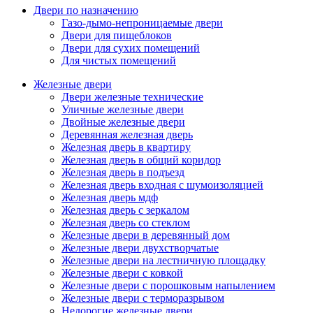
Двери по назначению
Газо-дымо-непроницаемые двери
Двери для пищеблоков
Двери для сухих помещений
Для чистых помещений
Железные двери
Двери железные технические
Уличные железные двери
Двойные железные двери
Деревянная железная дверь
Железная дверь в квартиру
Железная дверь в общий коридор
Железная дверь в подъезд
Железная дверь входная с шумоизоляцией
Железная дверь мдф
Железная дверь с зеркалом
Железная дверь со стеклом
Железные двери в деревянный дом
Железные двери двухстворчатые
Железные двери на лестничную площадку
Железные двери с ковкой
Железные двери с порошковым напылением
Железные двери с терморазрывом
Недорогие железные двери