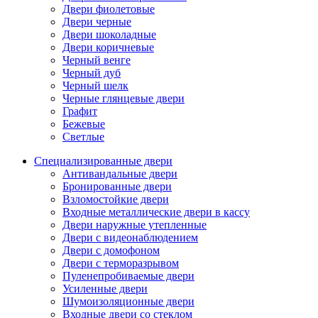
Двери фиолетовые
Двери черные
Двери шоколадные
Двери коричневые
Черный венге
Черный дуб
Черный шелк
Черные глянцевые двери
Графит
Бежевые
Светлые
Специализированные двери
Антивандальные двери
Бронированные двери
Взломостойкие двери
Входные металлические двери в кассу
Двери наружные утепленные
Двери с видеонаблюдением
Двери с домофоном
Двери с терморазрывом
Пуленепробиваемые двери
Усиленные двери
Шумоизоляционные двери
Входные двери со стеклом