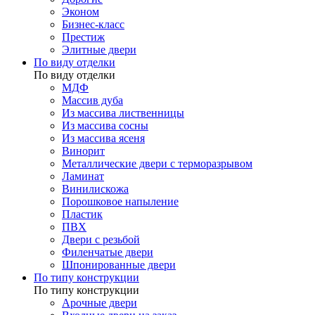
Эконом
Бизнес-класс
Престиж
Элитные двери
По виду отделки
По виду отделки
МДФ
Массив дуба
Из массива лиственницы
Из массива сосны
Из массива ясеня
Винорит
Металлические двери с терморазрывом
Ламинат
Винилискожа
Порошковое напыление
Пластик
ПВХ
Двери с резьбой
Филенчатые двери
Шпонированные двери
По типу конструкции
По типу конструкции
Арочные двери