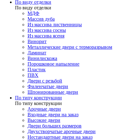
По виду отделки
По виду отделки
МДФ
Массив дуба
Из массива лиственницы
Из массива сосны
Из массива ясеня
Винорит
Металлические двери с терморазрывом
Ламинат
Винилискожа
Порошковое напыление
Пластик
ПВХ
Двери с резьбой
Филенчатые двери
Шпонированные двери
По типу конструкции
По типу конструкции
Арочные двери
Входные двери на заказ
Высокие двери
Двери больших размеров
Двухстворчатые арочные двери
Нестандартные двери на заказ