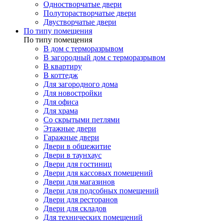
Одностворчатые двери
Полуторастворчатые двери
Двустворчатые двери
По типу помещения
По типу помещения
В дом с терморазрывом
В загородный дом с терморазрывом
В квартиру
В коттедж
Для загородного дома
Для новостройки
Для офиса
Для храма
Со скрытыми петлями
Этажные двери
Гаражные двери
Двери в общежитие
Двери в таунхаус
Двери для гостиниц
Двери для кассовых помещений
Двери для магазинов
Двери для подсобных помещений
Двери для ресторанов
Двери для складов
Для технических помещений