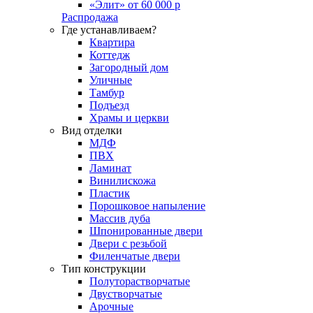
«Элит» от 60 000 р
Распродажа
Где устанавливаем?
Квартира
Коттедж
Загородный дом
Уличные
Тамбур
Подъезд
Храмы и церкви
Вид отделки
МДФ
ПВХ
Ламинат
Винилискожа
Пластик
Порошковое напыление
Массив дуба
Шпонированные двери
Двери с резьбой
Филенчатые двери
Тип конструкции
Полуторастворчатые
Двустворчатые
Арочные