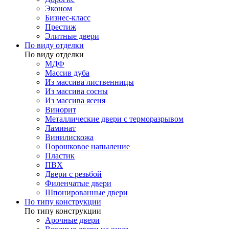
Эконом
Бизнес-класс
Престиж
Элитные двери
По виду отделки
По виду отделки
МДФ
Массив дуба
Из массива лиственницы
Из массива сосны
Из массива ясеня
Винорит
Металлические двери с терморазрывом
Ламинат
Винилискожа
Порошковое напыление
Пластик
ПВХ
Двери с резьбой
Филенчатые двери
Шпонированные двери
По типу конструкции
По типу конструкции
Арочные двери