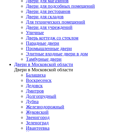
Двери для магазинов
Двери для подсобных помещений
Двери для ресторанов
Двери для складов
Для технических помещений
Двери для учреждений
Уличные
Дверь коттедж со стеклом
Парадные двери
Промышленные двери
Элитные входные двери в дом
Тамбурные двери
Двери в Московской области
Двери в Московской области
Балашиха
Воскресенск
Дедовск
Дмитров
Долгопрудный
Дубна
Железнодорожный
Жуковский
Звенигород
Зеленоград
Ивантеевка