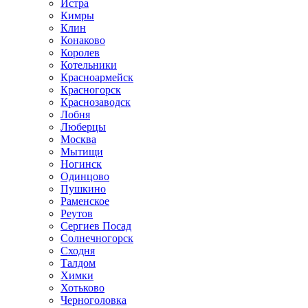
Истра
Кимры
Клин
Конаково
Королев
Котельники
Красноармейск
Красногорск
Краснозаводск
Лобня
Люберцы
Москва
Мытищи
Ногинск
Одинцово
Пушкино
Раменское
Реутов
Сергиев Посад
Солнечногорск
Сходня
Талдом
Химки
Хотьково
Черноголовка