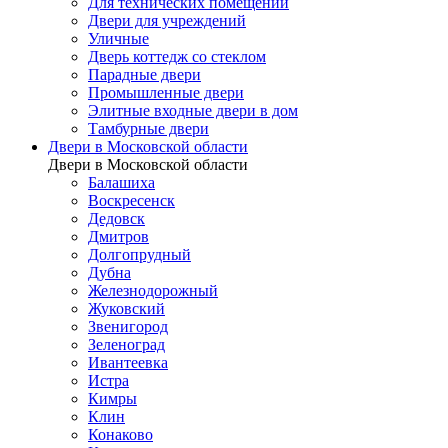
Для технических помещений
Двери для учреждений
Уличные
Дверь коттедж со стеклом
Парадные двери
Промышленные двери
Элитные входные двери в дом
Тамбурные двери
Двери в Московской области
Двери в Московской области
Балашиха
Воскресенск
Дедовск
Дмитров
Долгопрудный
Дубна
Железнодорожный
Жуковский
Звенигород
Зеленоград
Ивантеевка
Истра
Кимры
Клин
Конаково