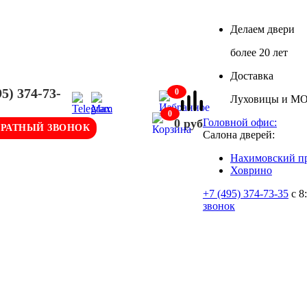
Делаем двери
более 20 лет
Доставка
95) 374-73-
0
Луховицы и М
0
0 руб
Головной офис:
БРАТНЫЙ ЗВОНОК
Салона дверей:
Нахимовский пр
Ховрино
+7 (495) 374-73-35
с 8
звонок