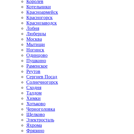
Королев
Котельники
Красноармейск
Красногорск
Краснозаводск
Лобня
Люберцы
Москва
Мытищи
Ногинск
Одинцово
Пушкино
Раменское
Реутов
Сергиев Посад
Солнечногорск
Сходня
Талдом
Химки
Хотьково
Черноголовка
Щелково
Электросталь
Яхрома
Фрязино