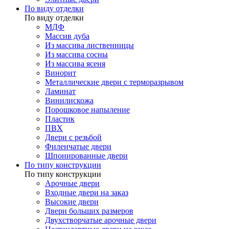
По виду отделки
По виду отделки
МДФ
Массив дуба
Из массива лиственницы
Из массива сосны
Из массива ясеня
Винорит
Металлические двери с терморазрывом
Ламинат
Винилискожа
Порошковое напыление
Пластик
ПВХ
Двери с резьбой
Филенчатые двери
Шпонированные двери
По типу конструкции
По типу конструкции
Арочные двери
Входные двери на заказ
Высокие двери
Двери больших размеров
Двухстворчатые арочные двери