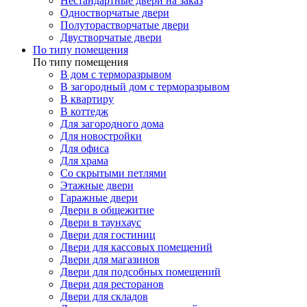
Нестандартные двери на заказ
Одностворчатые двери
Полуторастворчатые двери
Двустворчатые двери
По типу помещения
По типу помещения
В дом с терморазрывом
В загородный дом с терморазрывом
В квартиру
В коттедж
Для загородного дома
Для новостройки
Для офиса
Для храма
Со скрытыми петлями
Этажные двери
Гаражные двери
Двери в общежитие
Двери в таунхаус
Двери для гостиниц
Двери для кассовых помещений
Двери для магазинов
Двери для подсобных помещений
Двери для ресторанов
Двери для складов