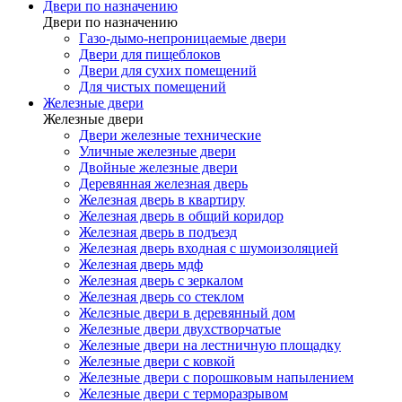
Двери по назначению
Двери по назначению
Газо-дымо-непроницаемые двери
Двери для пищеблоков
Двери для сухих помещений
Для чистых помещений
Железные двери
Железные двери
Двери железные технические
Уличные железные двери
Двойные железные двери
Деревянная железная дверь
Железная дверь в квартиру
Железная дверь в общий коридор
Железная дверь в подъезд
Железная дверь входная с шумоизоляцией
Железная дверь мдф
Железная дверь с зеркалом
Железная дверь со стеклом
Железные двери в деревянный дом
Железные двери двухстворчатые
Железные двери на лестничную площадку
Железные двери с ковкой
Железные двери с порошковым напылением
Железные двери с терморазрывом