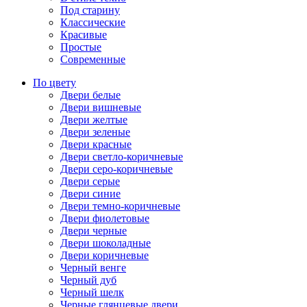
Под старину
Классические
Красивые
Простые
Современные
По цвету
Двери белые
Двери вишневые
Двери желтые
Двери зеленые
Двери красные
Двери светло-коричневые
Двери серо-коричневые
Двери серые
Двери синие
Двери темно-коричневые
Двери фиолетовые
Двери черные
Двери шоколадные
Двери коричневые
Черный венге
Черный дуб
Черный шелк
Черные глянцевые двери