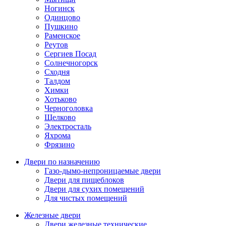
Ногинск
Одинцово
Пушкино
Раменское
Реутов
Сергиев Посад
Солнечногорск
Сходня
Талдом
Химки
Хотьково
Черноголовка
Щелково
Электросталь
Яхрома
Фрязино
Двери по назначению
Газо-дымо-непроницаемые двери
Двери для пищеблоков
Двери для сухих помещений
Для чистых помещений
Железные двери
Двери железные технические