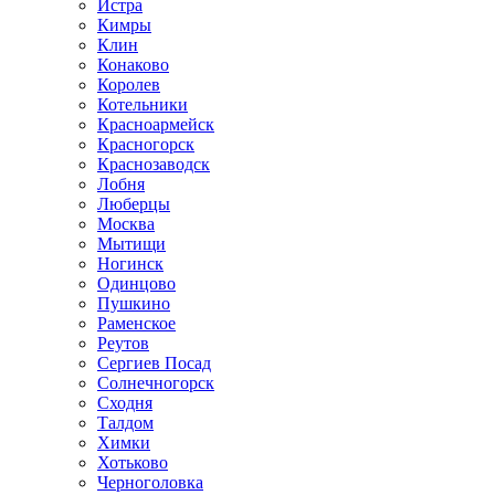
Истра
Кимры
Клин
Конаково
Королев
Котельники
Красноармейск
Красногорск
Краснозаводск
Лобня
Люберцы
Москва
Мытищи
Ногинск
Одинцово
Пушкино
Раменское
Реутов
Сергиев Посад
Солнечногорск
Сходня
Талдом
Химки
Хотьково
Черноголовка