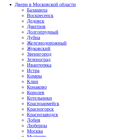
Двери в Московской области
Балашиха
Воскресенск
Дедовск
Дмитров
Долгопрудный
Дубна
Железнодорожный
Жуковский
Звенигород
Зеленоград
Ивантеевка
Истра
Кимры
Клин
Конаково
Королев
Котельники
Красноармейск
Красногорск
Краснозаводск
Лобня
Люберцы
Москва
Мытищи