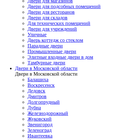
Двери для магазинов
Двери для подсобных помещений
Двери для ресторанов
Двери для складов
Для технических помещений
Двери для учреждений
Уличные
Дверь коттедж со стеклом
Парадные двери
Промышленные двери
Элитные входные двери в дом
Тамбурные двери
Двери в Московской области
Двери в Московской области
Балашиха
Воскресенск
Дедовск
Дмитров
Долгопрудный
Дубна
Железнодорожный
Жуковский
Звенигород
Зеленоград
Ивантеевка