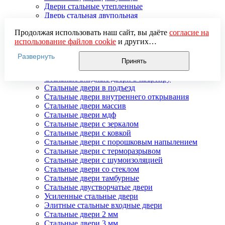
Двери стальные утепленные
Дверь стальная двупольная
Наружные стальные двери
Продолжая использовать наш сайт, вы даёте
согласие на
Недорогие стальные двери
использование файлов cookie
и других
Распродажа стальных дверей
пользовательских данных (включая IP-адрес, сведения о
Стальная дверь в дом
Развернуть
местоположении, устройстве, действиях на сайте и т. п.)
Стальная дверь на дачу
Принять
для функционирования сайта, проведения
Стальные взломостойкие двери
статистических исследований, ретаргетинга и
Стальные входные двери в квартиру
использования систем аналитики (например,
Стальные двери в подъезд
Яндекс.Метрика), в соответствии с нашей
Политикой
Стальные двери внутреннего открывания
обработки персональных данных.
Стальные двери массив
Если вы не хотите, чтобы ваши данные обрабатывались,
Стальные двери мдф
настройте ограничения в браузере или покиньте сайт.
Стальные двери с зеркалом
Стальные двери с ковкой
Стальные двери с порошковым напылением
Стальные двери с терморазрывом
Стальные двери с шумоизоляцией
Стальные двери со стеклом
Стальные двери тамбурные
Стальные двустворчатые двери
Усиленные стальные двери
Элитные стальные входные двери
Стальные двери 2 мм
Стальные двери 3 мм