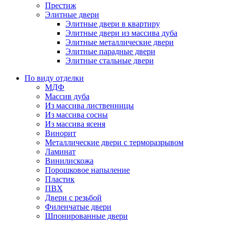
Престиж
Элитные двери
Элитные двери в квартиру
Элитные двери из массива дуба
Элитные металлические двери
Элитные парадные двери
Элитные стальные двери
По виду отделки
МДФ
Массив дуба
Из массива лиственницы
Из массива сосны
Из массива ясеня
Винорит
Металлические двери с терморазрывом
Ламинат
Винилискожа
Порошковое напыление
Пластик
ПВХ
Двери с резьбой
Филенчатые двери
Шпонированные двери