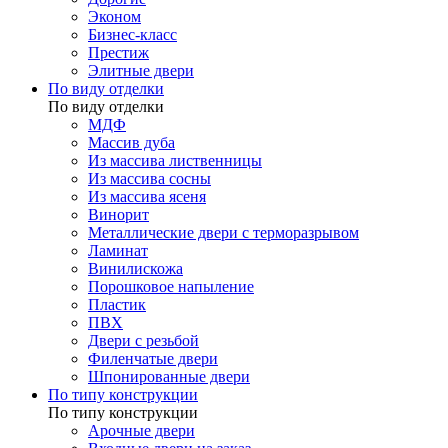
Эконом
Бизнес-класс
Престиж
Элитные двери
По виду отделки
По виду отделки
МДФ
Массив дуба
Из массива лиственницы
Из массива сосны
Из массива ясеня
Винорит
Металлические двери с терморазрывом
Ламинат
Винилискожа
Порошковое напыление
Пластик
ПВХ
Двери с резьбой
Филенчатые двери
Шпонированные двери
По типу конструкции
По типу конструкции
Арочные двери