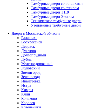
Тамбурные двери со вставками
Тамбурные двери со стеклом
Тамбурные двери Т119
Тамбурные двери Эконом
Технические тамбурные двери
Утепленные тамбурные двери
Двери в Московской области
Балашиха
Воскресенск
Дедовск
Дмитров
Долгопрудный
Дубна
Железнодорожный
Жуковский
Звенигород
Зеленоград
Ивантеевка
Истра
Кимры
Клин
Конаково
Королев
Котельники