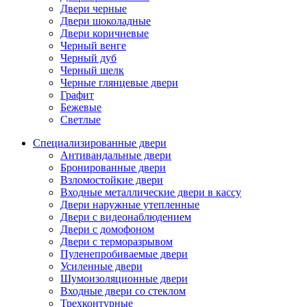
Двери черные
Двери шоколадные
Двери коричневые
Черный венге
Черный дуб
Черный шелк
Черные глянцевые двери
Графит
Бежевые
Светлые
Специализированные двери
Антивандальные двери
Бронированные двери
Взломостойкие двери
Входные металлические двери в кассу
Двери наружные утепленные
Двери с видеонаблюдением
Двери с домофоном
Двери с терморазрывом
Пуленепробиваемые двери
Усиленные двери
Шумоизоляционные двери
Входные двери со стеклом
Трехконтурные