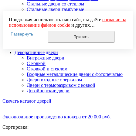
Стальные двери со стеклом
Стальные двери тамбурные
Стальные двустворчатые двери
Продолжая использовать наш сайт, вы даёте
согласие на
Усиленные стальные двери
использование файлов cookie
и других
Элитные стальные входные двери
пользовательских данных (включая IP-адрес, сведения о
Стальные двери 2 мм
Развернуть
местоположении, устройстве, действиях на сайте и т. п.)
Стальные двери 3 мм
Принять
для функционирования сайта, проведения
Стальные двери 4 мм
статистических исследований, ретаргетинга и
Декоративные двери
использования систем аналитики (например,
Витражные двери
Яндекс.Метрика), в соответствии с нашей
Политикой
С ковкой
обработки персональных данных.
С ковкой и стеклом
Если вы не хотите, чтобы ваши данные обрабатывались,
Входные металлические двери с фотопечатью
настройте ограничения в браузере или покиньте сайт.
Двери входные с зеркалом
Двери с терморазрывом с ковкой
Дизайнерские двери
Скачать каталог дверей
Эксклюзивное производство кнокера от 20 000 руб.
Сортировка: