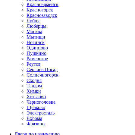
Красноармейск
Красногорск
Краснозаводск
Лобня
Люберцы
Москва
Мытищи
Ногинск
Одинцово
Пушкино
Раменское
Реутов
Сергиев Посад
Солнечногорск
Сходня
Талдом
Химки
Хотьково
Черноголовка
Щелково
Электросталь
Яхрома
Фрязино
Двери по назначению