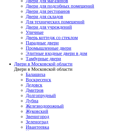
Двери для магазинов
Двери для подсобных помещений
Двери для ресторанов
Двери для складов
Для технических помещений
Двери для учреждений
Уличные
Дверь коттедж со стеклом
Парадные двери
Промышленные двери
Элитные входные двери в дом
Тамбурные двери
Двери в Московской области
Двери в Московской области
Балашиха
Воскресенск
Дедовск
Дмитров
Долгопрудный
Дубна
Железнодорожный
Жуковский
Звенигород
Зеленоград
Ивантеевка