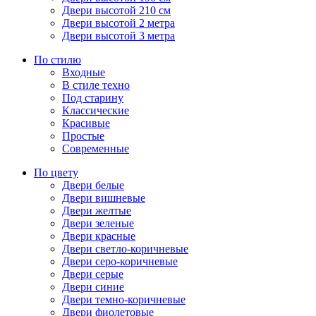
Двери высотой 210 см
Двери высотой 2 метра
Двери высотой 3 метра
По стилю
Входные
В стиле техно
Под старину
Классические
Красивые
Простые
Современные
По цвету
Двери белые
Двери вишневые
Двери желтые
Двери зеленые
Двери красные
Двери светло-коричневые
Двери серо-коричневые
Двери серые
Двери синие
Двери темно-коричневые
Двери фиолетовые