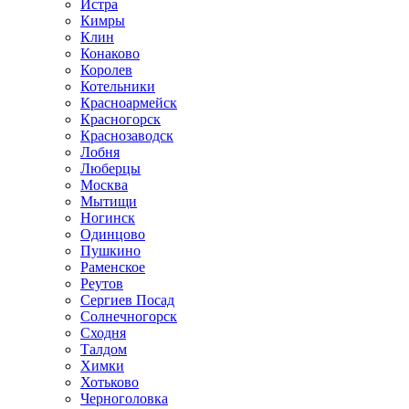
Истра
Кимры
Клин
Конаково
Королев
Котельники
Красноармейск
Красногорск
Краснозаводск
Лобня
Люберцы
Москва
Мытищи
Ногинск
Одинцово
Пушкино
Раменское
Реутов
Сергиев Посад
Солнечногорск
Сходня
Талдом
Химки
Хотьково
Черноголовка