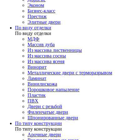
Эконом
Бизнес-класс
Престиж
Элитные двери
По виду отделки
По виду отделки
МДФ
Массив дуба
Из массива лиственницы
Из массива сосны
Из массива ясеня
Винорит
Металлические двери с терморазрывом
Ламинат
Винилискожа
Порошковое напыление
Пластик
ПВХ
Двери с резьбой
Филенчатые двери
Шпонированные двери
По типу конструкции
По типу конструкции
Арочные двери