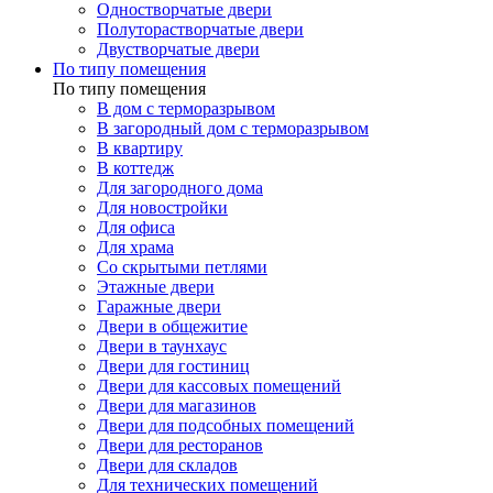
Одностворчатые двери
Полуторастворчатые двери
Двустворчатые двери
По типу помещения
По типу помещения
В дом с терморазрывом
В загородный дом с терморазрывом
В квартиру
В коттедж
Для загородного дома
Для новостройки
Для офиса
Для храма
Со скрытыми петлями
Этажные двери
Гаражные двери
Двери в общежитие
Двери в таунхаус
Двери для гостиниц
Двери для кассовых помещений
Двери для магазинов
Двери для подсобных помещений
Двери для ресторанов
Двери для складов
Для технических помещений