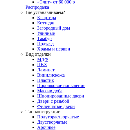
«Элит» от 60 000 р
Распродажа
Где устанавливаем?
Квартира
Коттедж
Загородный дом
Уличные
Тамбур
Подъезд
Храмы и церкви
Вид отделки
МДФ
ПВХ
Ламинат
Винилискожа
Пластик
Порошковое напыление
Массив дуба
Шпонированные двери
Двери с резьбой
Филенчатые двери
Тип конструкции
Полуторастворчатые
Двустворчатые
Арочные