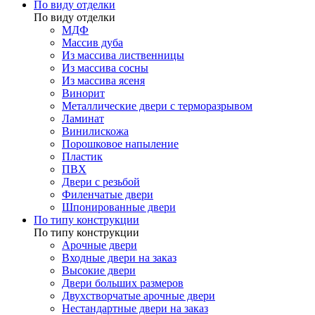
По виду отделки
По виду отделки
МДФ
Массив дуба
Из массива лиственницы
Из массива сосны
Из массива ясеня
Винорит
Металлические двери с терморазрывом
Ламинат
Винилискожа
Порошковое напыление
Пластик
ПВХ
Двери с резьбой
Филенчатые двери
Шпонированные двери
По типу конструкции
По типу конструкции
Арочные двери
Входные двери на заказ
Высокие двери
Двери больших размеров
Двухстворчатые арочные двери
Нестандартные двери на заказ