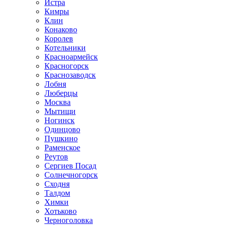
Истра
Кимры
Клин
Конаково
Королев
Котельники
Красноармейск
Красногорск
Краснозаводск
Лобня
Люберцы
Москва
Мытищи
Ногинск
Одинцово
Пушкино
Раменское
Реутов
Сергиев Посад
Солнечногорск
Сходня
Талдом
Химки
Хотьково
Черноголовка