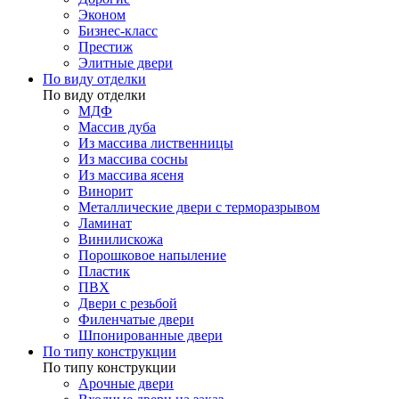
Эконом
Бизнес-класс
Престиж
Элитные двери
По виду отделки
По виду отделки
МДФ
Массив дуба
Из массива лиственницы
Из массива сосны
Из массива ясеня
Винорит
Металлические двери с терморазрывом
Ламинат
Винилискожа
Порошковое напыление
Пластик
ПВХ
Двери с резьбой
Филенчатые двери
Шпонированные двери
По типу конструкции
По типу конструкции
Арочные двери