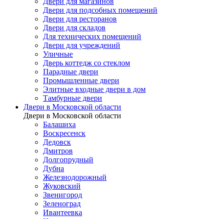
Двери для магазинов
Двери для подсобных помещений
Двери для ресторанов
Двери для складов
Для технических помещений
Двери для учреждений
Уличные
Дверь коттедж со стеклом
Парадные двери
Промышленные двери
Элитные входные двери в дом
Тамбурные двери
Двери в Московской области
Двери в Московской области
Балашиха
Воскресенск
Дедовск
Дмитров
Долгопрудный
Дубна
Железнодорожный
Жуковский
Звенигород
Зеленоград
Ивантеевка