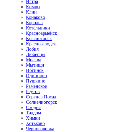
Истра
Кимры
Клин
Конаково
Королев
Котельники
Красноармейск
Красногорск
Краснозаводск
Лобня
Люберцы
Москва
Мытищи
Ногинск
Одинцово
Пушкино
Раменское
Реутов
Сергиев Посад
Солнечногорск
Сходня
Талдом
Химки
Хотьково
Черноголовка