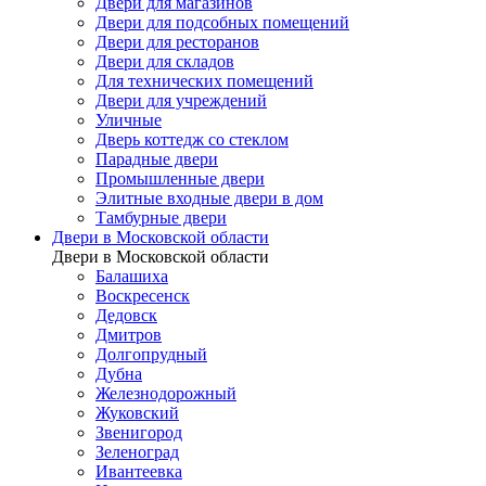
Двери для магазинов
Двери для подсобных помещений
Двери для ресторанов
Двери для складов
Для технических помещений
Двери для учреждений
Уличные
Дверь коттедж со стеклом
Парадные двери
Промышленные двери
Элитные входные двери в дом
Тамбурные двери
Двери в Московской области
Двери в Московской области
Балашиха
Воскресенск
Дедовск
Дмитров
Долгопрудный
Дубна
Железнодорожный
Жуковский
Звенигород
Зеленоград
Ивантеевка