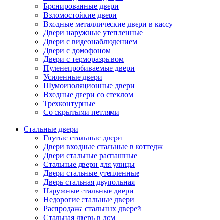
Бронированные двери
Взломостойкие двери
Входные металлические двери в кассу
Двери наружные утепленные
Двери с видеонаблюдением
Двери с домофоном
Двери с терморазрывом
Пуленепробиваемые двери
Усиленные двери
Шумоизоляционные двери
Входные двери со стеклом
Трехконтурные
Со скрытыми петлями
Стальные двери
Гнутые стальные двери
Двери входные стальные в коттедж
Двери стальные распашные
Стальные двери для улицы
Двери стальные утепленные
Дверь стальная двупольная
Наружные стальные двери
Недорогие стальные двери
Распродажа стальных дверей
Стальная дверь в дом