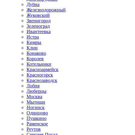
Дубна
Железнодорожный
Жуковский
Звенигород
Зеленоград
Ивантеевка
Истра
Кимры
Клин
Конаково
Королев
Котельники
Красноармейск
Красногорск
Краснозаводск
Лобня
Люберцы
Москва
Мытищи
Ногинск
Одинцово
Пушкино
Раменское
Реутов
Сергиев Посад