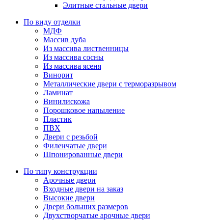
Элитные стальные двери
По виду отделки
МДФ
Массив дуба
Из массива лиственницы
Из массива сосны
Из массива ясеня
Винорит
Металлические двери с терморазрывом
Ламинат
Винилискожа
Порошковое напыление
Пластик
ПВХ
Двери с резьбой
Филенчатые двери
Шпонированные двери
По типу конструкции
Арочные двери
Входные двери на заказ
Высокие двери
Двери больших размеров
Двухстворчатые арочные двери