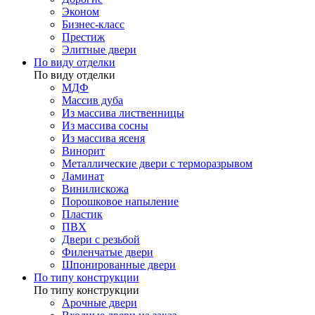
Эконом
Бизнес-класс
Престиж
Элитные двери
По виду отделки
По виду отделки
МДФ
Массив дуба
Из массива лиственницы
Из массива сосны
Из массива ясеня
Винорит
Металлические двери с терморазрывом
Ламинат
Винилискожа
Порошковое напыление
Пластик
ПВХ
Двери с резьбой
Филенчатые двери
Шпонированные двери
По типу конструкции
По типу конструкции
Арочные двери