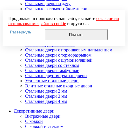
Стальная дверь на дачу
Стальные взломостойкие двери
Стальные входные двери в квартиру
Продолжая использовать наш сайт, вы даёте
согласие на
Стальные двери в подъезд
использование файлов cookie
и других
Стальные двери внутреннего открывания
пользовательских данных (включая IP-адрес, сведения о
Стальные двери массив
Развернуть
местоположении, устройстве, действиях на сайте и т. п.)
Стальные двери мдф
Принять
для функционирования сайта, проведения
Стальные двери с зеркалом
статистических исследований, ретаргетинга и
Стальные двери с ковкой
использования систем аналитики (например,
Стальные двери с порошковым напылением
Яндекс.Метрика), в соответствии с нашей
Политикой
Стальные двери с терморазрывом
обработки персональных данных.
Стальные двери с шумоизоляцией
Если вы не хотите, чтобы ваши данные обрабатывались,
Стальные двери со стеклом
настройте ограничения в браузере или покиньте сайт.
Стальные двери тамбурные
Стальные двустворчатые двери
Усиленные стальные двери
Элитные стальные входные двери
Стальные двери 2 мм
Стальные двери 3 мм
Стальные двери 4 мм
Декоративные двери
Витражные двери
С ковкой
С ковкой и стеклом