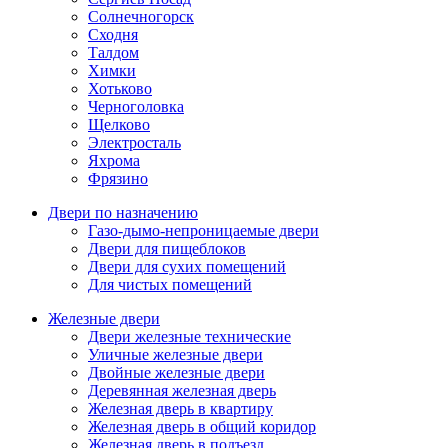
Солнечногорск
Сходня
Талдом
Химки
Хотьково
Черноголовка
Щелково
Электросталь
Яхрома
Фрязино
Двери по назначению
Газо-дымо-непроницаемые двери
Двери для пищеблоков
Двери для сухих помещений
Для чистых помещений
Железные двери
Двери железные технические
Уличные железные двери
Двойные железные двери
Деревянная железная дверь
Железная дверь в квартиру
Железная дверь в общий коридор
Железная дверь в подъезд