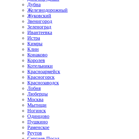
Дубна
Железнодорожный
Жуковский
Звенигород
Зеленоград
Ивантеевка
Истра
Кимры
Клин
Конаково
Королев
Котельники
Красноармейск
Красногорск
Краснозаводск
Лобня
Люберцы
Москва
Мытищи
Ногинск
Одинцово
Пушкино
Раменское
Реутов
Сергиев Посад