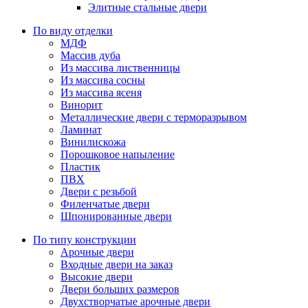
Элитные стальные двери
По виду отделки
МДФ
Массив дуба
Из массива лиственницы
Из массива сосны
Из массива ясеня
Винорит
Металлические двери с терморазрывом
Ламинат
Винилискожа
Порошковое напыление
Пластик
ПВХ
Двери с резьбой
Филенчатые двери
Шпонированные двери
По типу конструкции
Арочные двери
Входные двери на заказ
Высокие двери
Двери больших размеров
Двухстворчатые арочные двери