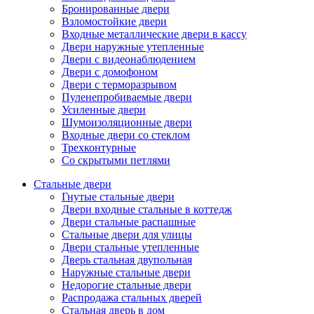
Бронированные двери
Взломостойкие двери
Входные металлические двери в кассу
Двери наружные утепленные
Двери с видеонаблюдением
Двери с домофоном
Двери с терморазрывом
Пуленепробиваемые двери
Усиленные двери
Шумоизоляционные двери
Входные двери со стеклом
Трехконтурные
Со скрытыми петлями
Стальные двери
Гнутые стальные двери
Двери входные стальные в коттедж
Двери стальные распашные
Стальные двери для улицы
Двери стальные утепленные
Дверь стальная двупольная
Наружные стальные двери
Недорогие стальные двери
Распродажа стальных дверей
Стальная дверь в дом