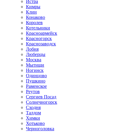
Истра
Кимры
Клин
Конаково
Королев
Котельники
Красноармейск
Красногорск
Краснозаводск
Лобня
Люберцы
Москва
Мытищи
Ногинск
Одинцово
Пушкино
Раменское
Реутов
Сергиев Посад
Солнечногорск
Сходня
Талдом
Химки
Хотьково
Черноголовка