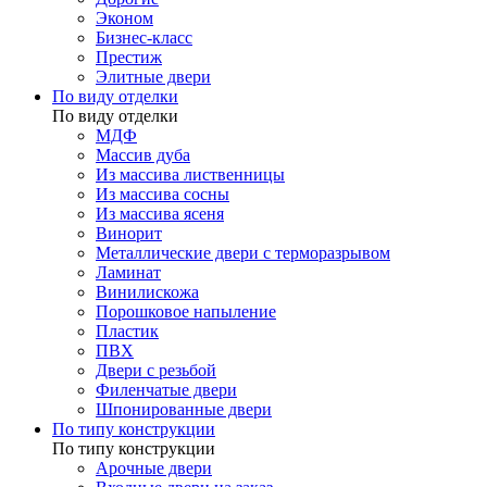
Эконом
Бизнес-класс
Престиж
Элитные двери
По виду отделки
По виду отделки
МДФ
Массив дуба
Из массива лиственницы
Из массива сосны
Из массива ясеня
Винорит
Металлические двери с терморазрывом
Ламинат
Винилискожа
Порошковое напыление
Пластик
ПВХ
Двери с резьбой
Филенчатые двери
Шпонированные двери
По типу конструкции
По типу конструкции
Арочные двери