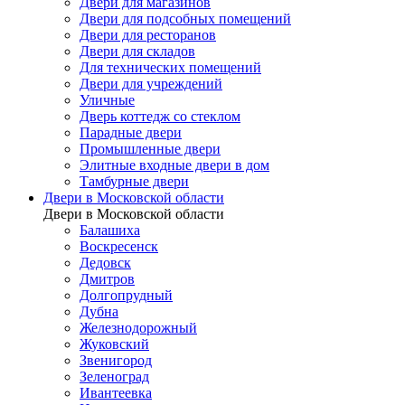
Двери для магазинов
Двери для подсобных помещений
Двери для ресторанов
Двери для складов
Для технических помещений
Двери для учреждений
Уличные
Дверь коттедж со стеклом
Парадные двери
Промышленные двери
Элитные входные двери в дом
Тамбурные двери
Двери в Московской области
Двери в Московской области
Балашиха
Воскресенск
Дедовск
Дмитров
Долгопрудный
Дубна
Железнодорожный
Жуковский
Звенигород
Зеленоград
Ивантеевка