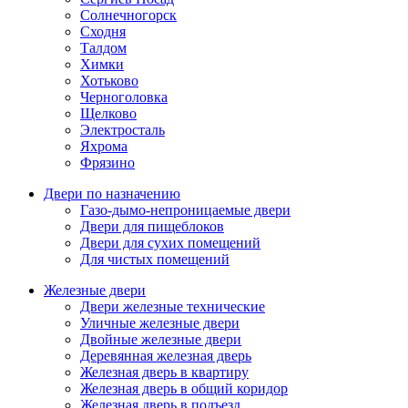
Солнечногорск
Сходня
Талдом
Химки
Хотьково
Черноголовка
Щелково
Электросталь
Яхрома
Фрязино
Двери по назначению
Газо-дымо-непроницаемые двери
Двери для пищеблоков
Двери для сухих помещений
Для чистых помещений
Железные двери
Двери железные технические
Уличные железные двери
Двойные железные двери
Деревянная железная дверь
Железная дверь в квартиру
Железная дверь в общий коридор
Железная дверь в подъезд