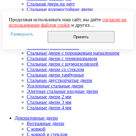
Стальная дверь на дачу
Стальные взломостойкие двери
Стальные входные двери в квартиру
Продолжая использовать наш сайт, вы даёте
согласие на
Стальные двери в подъезд
использование файлов cookie
и других
Стальные двери внутреннего открывания
пользовательских данных (включая IP-адрес, сведения о
Стальные двери массив
Развернуть
местоположении, устройстве, действиях на сайте и т. п.)
Стальные двери мдф
Принять
для функционирования сайта, проведения
Стальные двери с зеркалом
статистических исследований, ретаргетинга и
Стальные двери с ковкой
использования систем аналитики (например,
Стальные двери с порошковым напылением
Яндекс.Метрика), в соответствии с нашей
Политикой
Стальные двери с терморазрывом
обработки персональных данных.
Стальные двери с шумоизоляцией
Если вы не хотите, чтобы ваши данные обрабатывались,
Стальные двери со стеклом
настройте ограничения в браузере или покиньте сайт.
Стальные двери тамбурные
Стальные двустворчатые двери
Усиленные стальные двери
Элитные стальные входные двери
Стальные двери 2 мм
Стальные двери 3 мм
Стальные двери 4 мм
Декоративные двери
Витражные двери
С ковкой
С ковкой и стеклом